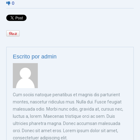
0
Escrito por
admin
Cum sociis natoque penatibus et magnis dis parturient
montes, nascetur ridiculus mus. Nulla dui. Fusce feugiat
malesuada odio. Morbi nunc odio, gravida at, cursus nec,
luctus a, lorem. Maecenas tristique orci ac sem. Duis
ultricies pharetra magna. Donec accumsan malesuada
orci. Donec sit amet eros. Lorem ipsum dolor sit amet,
consectetuer adipiscing elit.