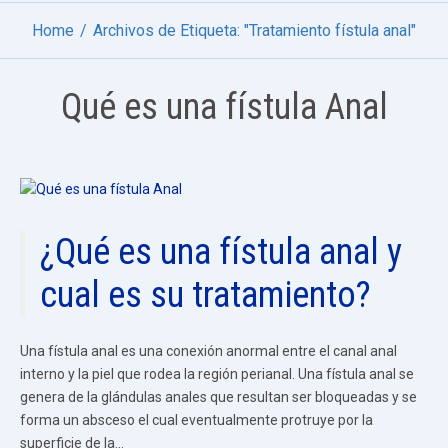
Home
Archivos de Etiqueta: "Tratamiento fístula anal"
Qué es una fístula Anal
¿Qué es una fístula anal y
cual es su tratamiento?
Una fístula anal es una conexión anormal entre el canal anal
interno y la piel que rodea la región perianal. Una fístula anal se
genera de la glándulas anales que resultan ser bloqueadas y se
forma un absceso el cual eventualmente protruye por la
superficie de la...