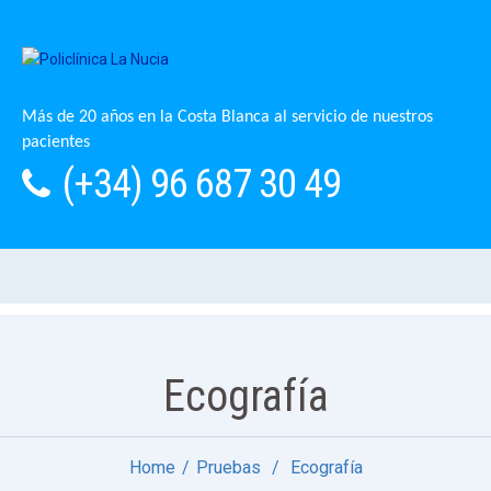
Más de 20 años en la Costa Blanca al servicio de nuestros
pacientes
(+34) 96 687 30 49
Ecografía
Home
Pruebas
Ecografía